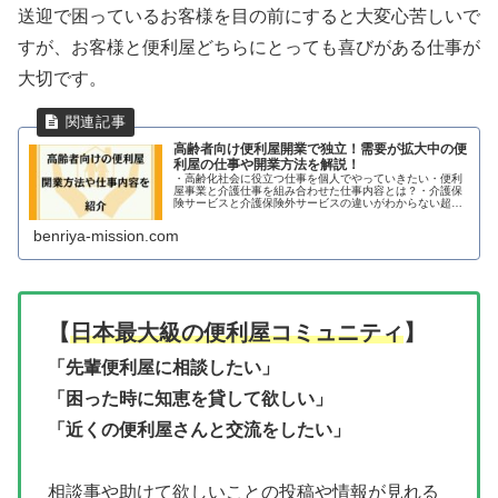
送迎で困っているお客様を目の前にすると大変心苦しいで
すが、お客様と便利屋どちらにとっても喜びがある仕事が
大切です。
高齢者向け便利屋開業で独立！需要が拡大中の便
利屋の仕事や開業方法を解説！
・高齢化社会に役立つ仕事を個人でやっていきたい・便利
屋事業と介護仕事を組み合わせた仕事内容とは？・介護保
険サービスと介護保険外サービスの違いがわからない超高
齢化社会に突入した昨今。人手不足が懸念される中、介護
業界でも高齢者へのサポートが足り...
benriya-mission.com
【
日本最大級の
便利屋コミュニティ
】
「先輩便利屋に相談したい」
「困った時に知恵を貸して欲しい」
「近くの便利屋さんと交流をしたい」
相談事や助けて欲しいことの投稿や情報が見れる