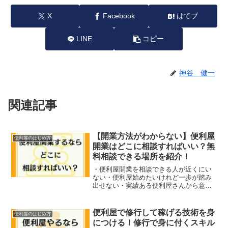
X
Facebook
はてブ
LINE
コピー
神谷 健一
関連記事
【開業方法がわからない】便利屋
便利屋のはじめ方
開業はどこに相談すればいい？無
料相談できる場所を紹介！
・便利屋開業を相談できる人が近くにい
ない・便利屋始めたいけれど一歩が踏み
出せない・実績ある便利屋さんから意見
を聞きたい便利屋を始める人が多い昨
今。便利屋開業に関して、どこに相談し
ていいのかわからないと悩んでいる人は
便利屋で修行して稼げる技術を身
便利屋のはじめ方
多いでしょう。便利屋開業は...
につける！修行で身に付くスキル