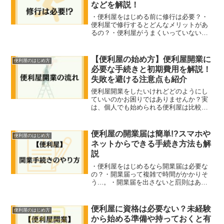
などを解説！
・便利屋をはじめる前に修行は必要？・
便利屋で修行するとどんなメリットがあ
るの？・便利屋がうまくいっていないの
でノウハウを習得したい便利屋として働
きたい需要が増え続けている昨今におい
て、「便利屋として働くには何からはじ
【便利屋の始め方】便利屋開業に
便利屋のはじめ方
めたらいいのかわからない...
必要な手続きと初期費用を解説！
失敗を避ける注意点も紹介
便利屋開業をしたいけれどどのようにし
ていいのかお困りではありませんか？実
は、個人でも始められる便利屋は比較的
簡単に開業できるのです。しかし、開業
する前には必要な手順をふむ必要があり
ます。本記事では便利屋開業のノウハウ
便利屋の開業届は簡単!?スマホや
便利屋のはじめ方
などをわかりやすく解説していきます。
ネットからできる手続き方法も解
説
・便利屋をはじめるなら開業届は必要な
の？・開業届って複雑で時間がかかりそ
う...。・開業届を出さないと罰則はある
の？「これから便利屋をはじめたいけれ
ど開業届のことがいまいちわからない」
とお悩みの方が多いと思いますが、結論
便利屋に資格は必要ない？未経験
便利屋のはじめ方
からいうと開業届の提...
から始める準備や持っておくと有