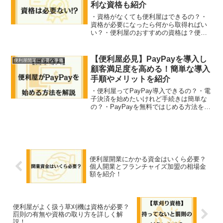
利な資格も紹介
・資格がなくても便利屋はできるの？・
資格が必要になったら何から取得ればい
い？・便利屋のおすすめの資格は？便利
屋として働くことに興味があるけれど、
資格がなくても大丈夫なのか？と悩んで
いる方も多いのではないでしょうか。
【便利屋必見】PayPayを導入し
便利屋開業に必要な準備
「資格がなければ不利になる...
顧客満足度を高める！簡単な導入
手順やメリットを紹介
・便利屋ってPayPay導入できるの？・電
子決済を始めたいけれど手続きは簡単な
の？・PayPayを無料ではじめる方法を知
りたい今では当たり前になっている
PayPayは、スマートフォンで簡単に決済
できることから、飲食店を中心に幅広く
普及してい...
便利屋開業にかかる資金はいくら必要？
個人開業とフランチャイズ加盟の相場金
額を紹介！
便利屋がよく扱う草刈機は資格が必要？
罰則の有無や資格の取り方を詳しく解
説！