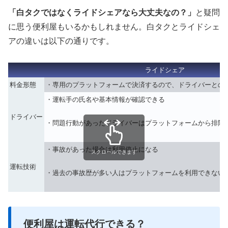
「白タクではなくライドシェアなら大丈夫なの？」
と疑問
に思う便利屋もいるかもしれません。白タクとライドシェ
アの違いは以下の通りです。
ライドシェア
料金形態
・専用のプラットフォームで決済するので、ドライバーとの
・運転手の氏名や基本情報が確認できる
ドライバー
・問題行動があったドライバーはプラットフォームから排除
・事故があった場合は利用停止になる
スクロールできます
運転技術
・過去の事故歴が多い人はプラットフォームを利用できない
便利屋は運転代行できる？