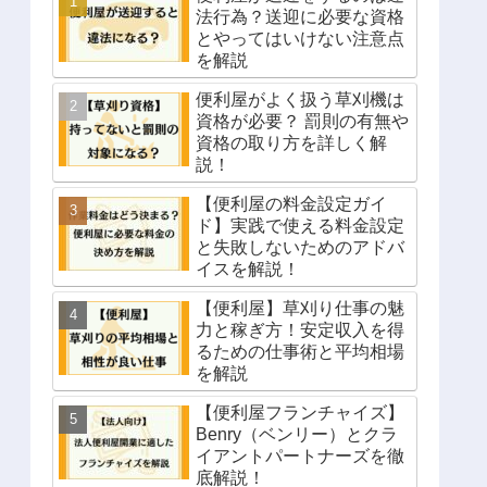
法行為？送迎に必要な資格
とやってはいけない注意点
を解説
便利屋がよく扱う草刈機は
資格が必要？ 罰則の有無や
資格の取り方を詳しく解
説！
【便利屋の料金設定ガイ
ド】実践で使える料金設定
と失敗しないためのアドバ
イスを解説！
【便利屋】草刈り仕事の魅
力と稼ぎ方！安定収入を得
るための仕事術と平均相場
を解説
【便利屋フランチャイズ】
Benry（ベンリー）とクラ
イアントパートナーズを徹
底解説！