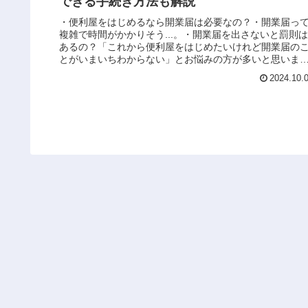
できる手続き方法も解説
・便利屋をはじめるなら開業届は必要なの？・開業届っ
複雑で時間がかかりそう...。・開業届を出さないと罰則は
あるの？「これから便利屋をはじめたいけれど開業届の
とがいまいちわからない」とお悩みの方が多いと思いま
が、結論からいうと開業届の提...
2024.10.