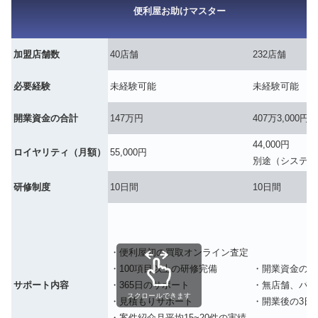
便利屋お助けマスター
加盟店舗数
40店舗
232店舗
必要経験
未経験可能
未経験可能
開業資金の合計
147万円
407万3,000円
44,000円
ロイヤリティ（月額）
55,000円
別途（システム費
研修制度
10日間
10日間
・便利屋初の買取オンライン査定
・100項目以上の研修完備
・開業資金のロ
サポート内容
・365日のサポート
・無店舗、バイ
スクロールできます
・見積もりサポート
・開業後の3日
・案件紹介月平均15~20件の実績