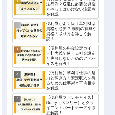
法行為？送迎に必要な資格
とやってはいけない注意点
を解説
便利屋がよく扱う草刈機は
資格が必要？ 罰則の有無や
資格の取り方を詳しく解
説！
【便利屋の料金設定ガイ
ド】実践で使える料金設定
と失敗しないためのアドバ
イスを解説！
【便利屋】草刈り仕事の魅
力と稼ぎ方！安定収入を得
るための仕事術と平均相場
を解説
【便利屋フランチャイズ】
Benry（ベンリー）とクラ
イアントパートナーズを徹
底解説！