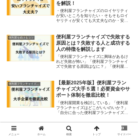
を解説！
・便利屋フランチャイズのロイヤリティ
が安いところを知りたい・そもそもロイ
ヤリティが安くても大丈夫なのか・安さ
で選んだ結果、便利屋フランチャイズで
失敗したくない便利屋フランチャイズ運
営で負担となるのが毎月支払うロイヤリ
便利屋フランチャイズで失敗する
便利屋を続けるコツ
ティです。便利屋フランチ...
原因とは？失敗する人と成功する
人の特徴を解説します
「便利屋フランチャイズに興味があるけ
れど失敗が怖い」「便利屋フランチャイ
ズで失敗する原因はなに？」「便利屋フ
ランチャイズで失敗しない方法とは？」
個人開業として人気急上昇の便利屋事
業。中でも開業をサポートしてくれるフ
【最新2025年版】便利屋フラン
便利屋フランチャイズ比較
ランチャイズは、加入者も増...
チャイズ大手５選！必要資金やサ
ポート体制を徹底比較！
「便利屋開業を検討している」「便利屋
フランチャイズはどこがいいのいか？」
「自分に合った便利屋フランチャイズを
知りたい」「初期費用やロイヤリティが
低いフランチャイズは？」「便利屋フラ
ンチャイズのメリット・デメリット
【法人向け】便利屋フランチャイ
便利屋フランチャイズ比較
は？」最近では便利屋開業でフ...
ズおすすめ5選！開業費用やサポ
メニュー
ホーム
検索
トップ
サイドバー