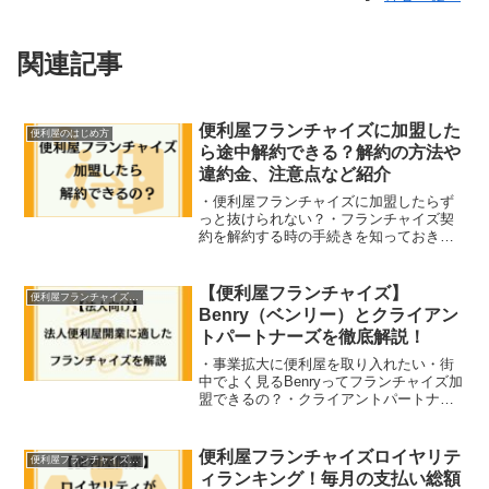
関連記事
便利屋フランチャイズに加盟した
便利屋のはじめ方
ら途中解約できる？解約の方法や
違約金、注意点など紹介
・便利屋フランチャイズに加盟したらず
っと抜けられない？・フランチャイズ契
約を解約する時の手続きを知っておきた
い・途中解約すると違約金が発生すると
聞いて不安になっている便利屋開業の手
段でもあるフランチャイズ。技術サポー
【便利屋フランチャイズ】
便利屋フランチャイズ比較
トやノウハウの提供、便利...
Benry（ベンリー）とクライアン
トパートナーズを徹底解説！
・事業拡大に便利屋を取り入れたい・街
中でよく見るBenryってフランチャイズ加
盟できるの？・クライアントパートナー
ズが向いているビジネスモデルってな
に？超高齢化社会に突入している昨今に
おいて、軽作業から専門作業まで依頼で
便利屋フランチャイズロイヤリテ
便利屋フランチャイズ比較
きる便利屋はますます...
ィランキング！毎月の支払い総額